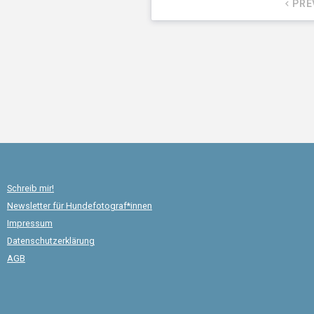
PRE
keyboard_arrow_left
Schreib mir!
Newsletter für Hundefotograf*innen
Impressum
Datenschutzerklärung
AGB