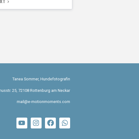
XT
keyboard_arrow_right
Tanea Sommer, Hundefotografin
usstr. 25, 72108 Rottenburg am Neckar
mail@e-motionmoments.com