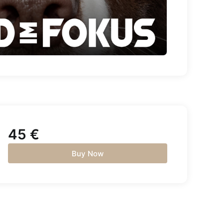
45
€
Buy Now