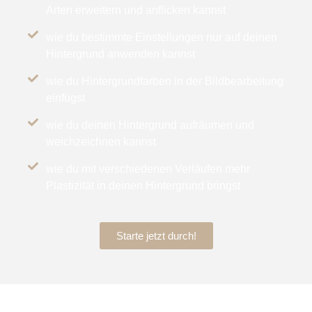
Arten erweitern und anflicken kannst
wie du bestimmte Einstellungen nur auf deinen
Hintergrund anwenden kannst
wie du Hintergrundfarben in der Bildbearbeitung
einfügst
wie du deinen Hintergrund aufräumen und
weichzeichnen kannst
wie du mit verschiedenen Verläufen mehr
Plastizität in deinen Hintergrund bringst
Starte jetzt durch!