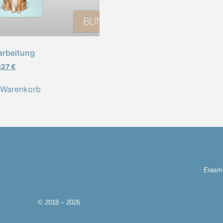
arbeitung
327
€
 Warenkorb
Erasmu
© 2018 – 2026