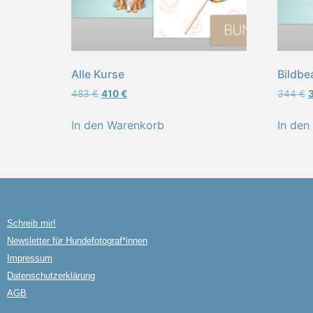
Alle Kurse
Bildbe
483
€
410
€
344
€
In den Warenkorb
In den
Schreib mir!
Newsletter für Hundefotograf*innen
Impressum
Datenschutzerklärung
AGB