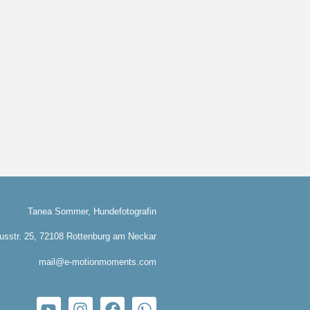
Tanea Sommer, Hundefotografin
sstr. 25, 72108 Rottenburg am Neckar
mail@e-motionmoments.com